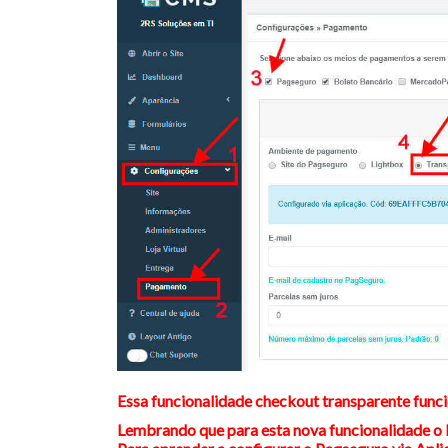
Essa funcionalidade checkout transparente func
Lembrando que para esta nova funcionalidade o P