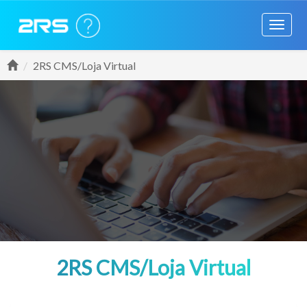
Toggle
navigati
2RS CMS/Loja Virtual
2RS CMS/Loja Virtual