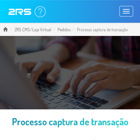
Toggle
navigati
2RS CMS/Loja Virtual
Pedidos
Processo captura de transação
Processo captura de transação