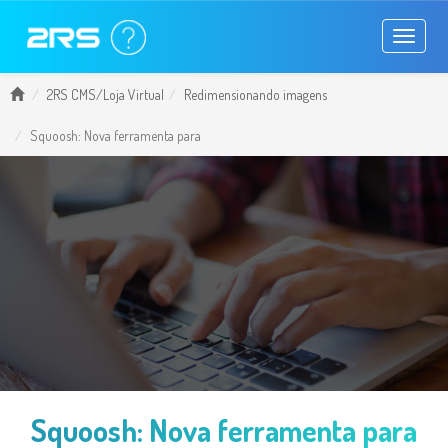
Toggle
navigati
2RS CMS/Loja Virtual
Redimensionando imagens
Squoosh: Nova ferramenta para
Squoosh: Nova ferramenta para