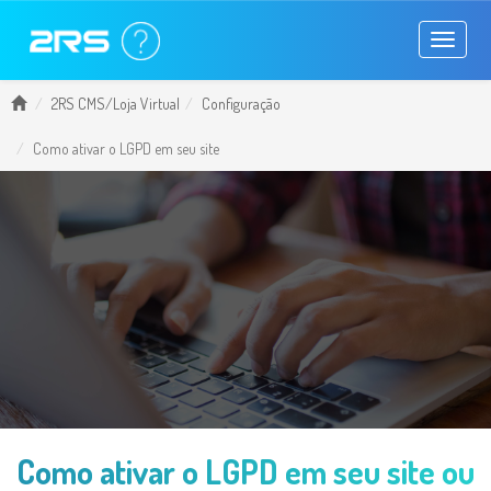
Toggle
navigati
2RS CMS/Loja Virtual
Configuração
Como ativar o LGPD em seu site
Como ativar o LGPD em seu site ou